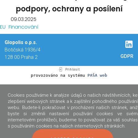
podpory, ochrany a posílení
09.03.2025
EU
Financování
Glopolis o.p.s.
Botičská 1936/4
GDPR
128 00 Praha 2
Přihlásit
provozováno na systému
PAŠA web
Cookies používáme k analýze údajů o našich návštěvnících, ke
zlepšení webových stránek a k zajištění pohodlného používání
webu. Budete-li pokračovat v procházení našich stránek, aniž
byste si změnili nastavení používání cookies ve svém
internetovém prohlížeči, budeme to považovat za váš souhlas
s používáním cookies na našich internetových stránkách.