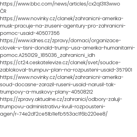
https://www.bbc.com/news/articles/cx2q13113wwo
ČR
https://www.novinky.cz/clanek/zahranicni-amerika-
musk-pracuje-na-zruseni-agentury-pro-zahranicni-
pomoc-usaid-40507356
https://www.idnes.cz/zpravy/domaci/organizace-
clovek-v-tisni-donald-trump-usa-amerika-humanitarni-
pomoc.A250129_185036_zahranicni_idh
https://ct24.ceskatelevize.cz/clanek/svet/soudce-
zablokoval-trumpuv-plan-na-rozpusteni-usaid-357901
https://www.novinky.cz/clanek/zahranicni-amerika-
soud-docasne-zarazil-ruseni-usaid-narusil-tak-
trumpovy-a-muskovy-plany-40508212
https://zpravy.aktualne.cz/zahranici/odbory-zaluji-
trumpovu-administrativu-kvuli-rozpousteni-
agen/r~74e2df2ce51b11efb553ac1f6b220ee8/