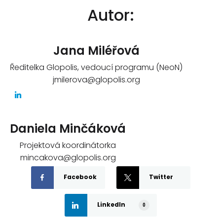
Autor:
Jana Miléřová
Ředitelka Glopolis, vedoucí programu (NeoN)
jmilerova@glopolis.org
Daniela Minčáková
Projektová koordinátorka
mincakova@glopolis.org
Facebook
Twitter
LinkedIn
0