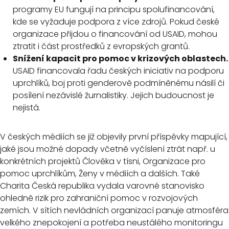
programy EU fungují na principu spolufinancování,
kde se vyžaduje podpora z více zdrojů. Pokud české
organizace přijdou o financování od USAID, mohou
ztratit i část prostředků z evropských grantů.
Snížení kapacit pro pomoc v krizových oblastech.
USAID financovala řadu českých iniciativ na podporu
uprchlíků, boj proti genderově podmíněnému násilí či
posílení nezávislé žurnalistiky. Jejich budoucnost je
nejistá.
V českých médiích se již objevily první příspěvky mapující,
jaké jsou možné dopady včetně vyčíslení ztrát např. u
konkrétních projektů Člověka v tísni, Organizace pro
pomoc uprchlíkům, Ženy v médiích a dalších. Také
Charita Česká republika vydala varovné stanovisko
ohledně rizik pro zahraniční pomoc v rozvojových
zemích. V sítích nevládních organizací panuje atmosféra
velkého znepokojení a potřeba neustálého monitoringu