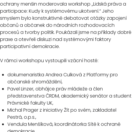
ochrany menšin moderovala workshop „Lidská práva a
participace: Kudy k systémovému ukotvení.“ Jeho
smyslem bylo konstruktivně debatovat otázky zapojení
občanů a občanek do národních rozhodovacích
procesů a tvorby politik. Poukázali jsme na příklady dobré
praxe a otevřeli diskuzi nad systémovými faktory
participativní demokracie.
V rámci workshopu vystoupili vzácní hosté:
dokumenaristka Andrea Culková z Platformy pro
občanské shromáždění,
Pavel Linzer, obhájce práv mládeže a člen
představenstva ČRDM, akademický senátor a student
Právnické fakulty UK,
Michal Prager z iniciativy Žít po svém, zakladatel
Pestrá, o.p.s.,
Vendula Menšíková, koordinátorka Sítě k ochraně
demokracie,