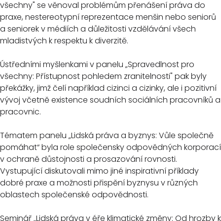
všechny" se věnoval problémům přenášení práva do
praxe, nestereotypní reprezentace menšin nebo seniorů
a seniorek v médiích a důležitosti vzdělávání všech
mladistvých k respektu k diverzitě.
Ústředními myšlenkami v panelu „Spravedlnost pro
všechny: Přístupnost pohledem zranitelnosti" pak byly
překážky, jimž čelí například cizinci a cizinky, ale i pozitivní
vývoj včetně existence soudních sociálních pracovníků a
pracovnic.
Tématem panelu „Lidská práva a byznys: Vůle společně
pomáhat“ byla role společensky odpovědných korporací
v ochraně důstojnosti a prosazování rovnosti.
Vystupující diskutovali mimo jiné inspirativní příklady
dobré praxe a možnosti přispění byznysu v různých
oblastech společenské odpovědnosti.
Seminář „Lidská práva v éře klimatické změny: Od hrozby k