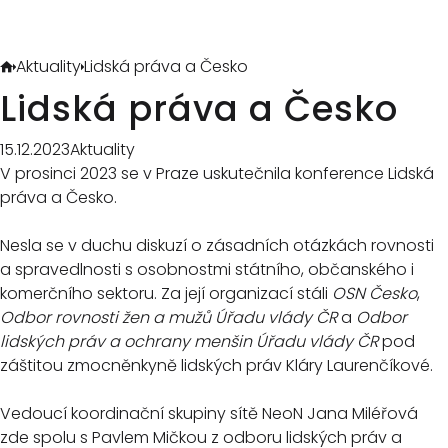
Aktuality
Lidská práva a Česko
Lidská práva a Česko
15.12.2023
Aktuality
V prosinci 2023 se v Praze uskutečnila konference Lidská
práva a Česko.
Nesla se v duchu diskuzí o zásadních otázkách rovnosti
a spravedlnosti s osobnostmi státního, občanského i
komerčního sektoru. Za její organizací stáli
OSN Česko
,
Odbor rovnosti žen a mužů Úřadu vlády ČR
a
Odbor
lidských práv a ochrany menšin Úřadu vlády ČR
pod
záštitou zmocněnkyně lidských práv Kláry Laurenčíkové.
Vedoucí koordinační skupiny sítě NeoN Jana Miléřová
zde spolu s Pavlem Mičkou z odboru lidských práv a