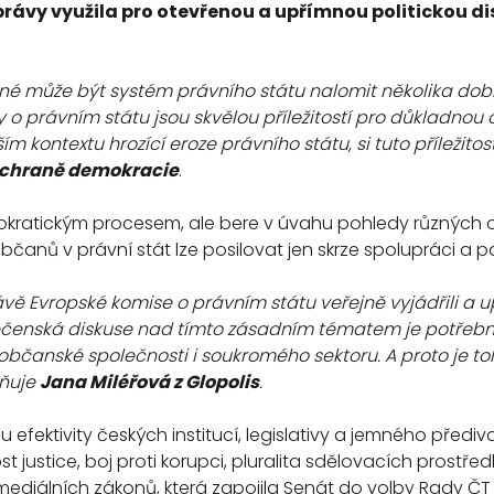
právy využila pro otevřenou a upřímnou politickou di
dné může být systém právního státu nalomit několika dob
y o právním státu jsou skvělou příležitostí pro důkladnou 
ším kontextu hrozící eroze právního státu, si tuto příležit
 ochraně demokracie
.
ratickým procesem, ale bere v úvahu pohledy různých org
anů v právní stát lze posilovat jen skrze spolupráci a pa
vě Evropské komise o právním státu veřejně vyjádřili a up
společenská diskuse nad tímto zásadním tématem je potřeb
občanské společnosti i soukromého sektoru. A proto je toli
zňuje
Jana Miléřová z Glopolis
.
fektivity českých institucí, legislativy a jemného před
justice, boj proti korupci, pluralita sdělovacích prostřed
 mediálních zákonů, která zapojila Senát do volby Rady ČT 