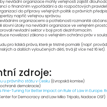
by nevládní organizace mohly veřejnosti zajistit dlouho
nancí o finančním vypořádání a do rozpočtových pravidel)
organizací do přípravy veřejných politik a právních předpi
xpertizy napříč veřejnou správou.
nevládními organizacemi a potřebnosti rozmanité občansk
tali slovní útoky na nevládní organizace ve veřejném pros
ovali nevladní sektor v boji proti dezinformacím.
ituce novelizací zákona o veřejném ochránci práv v soulad
 pro lidská práva, které je tristně pomalé (např. prováděn
ch a dalších vyloučených dětí, trvá již více než 16 let).
tní zdroje:
vu u právního státu v Česku
(Evropská komise)
k ochraně demokracie)
s Fine-Tuning for Better Impact on Rule of Law in Europe.
 Center for Democracy and Law Miko Tripalo, Nadace OSF)