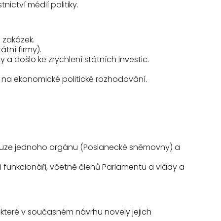
nictví médií politiky.
h zakázek.
tní firmy).
a došlo ke zrychlení státních investic.
n na ekonomické politické rozhodování.
m pouze jednoho orgánu (Poslanecké sněmovny) a
i funkcionáři, včetně členů Parlamentu a vlády a
í, které v současném návrhu novely jejich