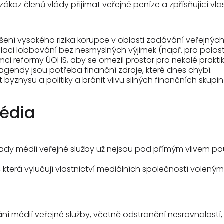
ákaz členů vlády přijímat veřejné peníze a zpřísňující vlast
ešení vysokého rizika korupce v oblasti zadávání veřejnýc
laci lobbování bez nesmyslných výjimek (např. pro polostá
 reformy ÚOHS, aby se omezil prostor pro nekalé praktiky 
agendy jsou potřeba finanční zdroje, které dnes chybí.
znysu a politiky a bránit vlivu silných finančních skupi
média
že Rady médií veřejné služby už nejsou pod přímým vlive
která vylučují vlastnictví mediálních společností voleným
ncování médií veřejné služby, včetně odstranění nesrovnalost