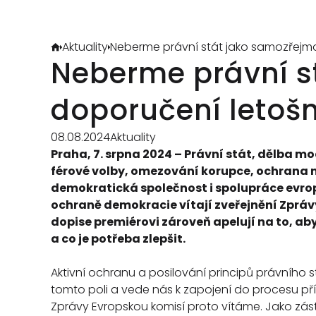
Aktuality
Neberme právní stát jako samozřejmos
Neberme právní st
doporučení letošn
08.08.2024
Aktuality
Praha, 7. srpna 2024 – Právní stát, dělba mo
férové volby, omezování korupce, ochrana me
demokratická společnost i spolupráce evrops
ochraně demokracie vítají zveřejnění Zpráv
dopise premiérovi zároveň apelují na to, aby
a co je potřeba zlepšit.
Aktivní ochranu a posilování principů právního 
tomto poli a vede nás k zapojení do procesu příp
Zprávy Evropskou komisí proto vítáme. Jako zást