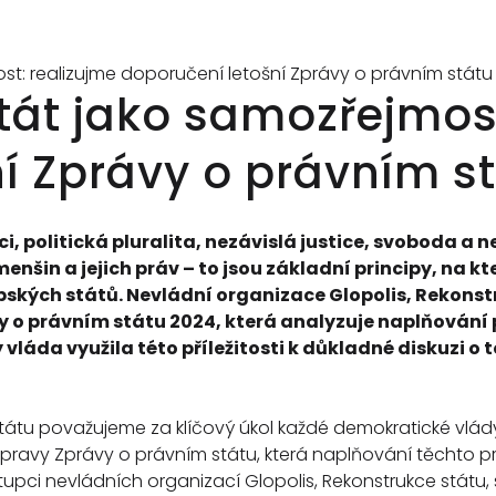
ÚVOD
O NÁS
AKTUALITY
SPOLUPRÁCE
t: realizujme doporučení letošní Zprávy o právním státu
át jako samozřejmost
í Zprávy o právním st
ci, politická pluralita, nezávislá justice, svoboda a
nšin a jejich práv – to jsou základní principy, na k
kých států. Nevládní organizace Glopolis, Rekonstruk
y o právním státu 2024, která analyzuje naplňování p
 vláda využila této příležitosti k důkladné diskuzi o 
státu považujeme za klíčový úkol každé demokratické vlády
ravy Zprávy o právním státu, která naplňování těchto prin
upci nevládních organizací Glopolis, Rekonstrukce státu, s