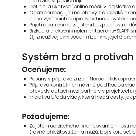
nezávislost podlamují.
Definici a ukotvení online médií v legislativ
Opatření reagující na obavy z důsledků ekon
nebo vysílacích skupin. Navrhnout systém podpo
Přijetí opatření na zajištění bezpečnosti a 
Brzkou a efektivní implementaci anti-SLAPP s
(tj. zneužívajícími soudní řízeními, jejichž cíl
Systém brzd a protivah
Oceňujeme:
Posuny v přípravě zřízení Národní lidskoprávní
Přípravu konkrétních návrhů pod Radou vlády
převody dotací mezi partnery v projektech, r
Iniciativu Úřadu vlády, která hledá cesty, ja
Požadujeme:
Zajištění udržitelného financování činnost
(rovné příležitosti žen a mužů, boj s korupcí, b