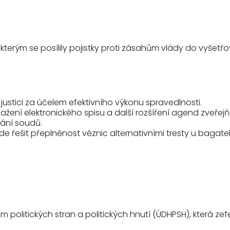
 kterým se posílily pojistky proti zásahům vlády do vyšetřov
stici za účelem efektivního výkonu spravedlnosti.
tažení elektronického spisu a další rozšíření agend zveřej
vání soudů.
ude řešit přeplněnost věznic alternativními tresty u baga
olitických stran a politických hnutí (ÚDHPSH), která zef