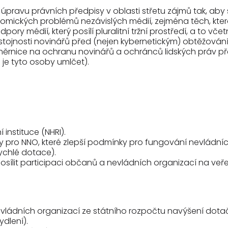
ě a úpravu právních předpisy v oblasti střetu zájmů tak, ab
omických problémů nezávislých médií, zejména těch, kte
ry médií, který posílí pluralitní tržní prostředí, a to vče
důstojnosti novinářů před (nejen kybernetickým) obtěžován
měrnice na ochranu novinářů a ochránců lidských práv pře
em je tyto osoby umlčet).
 instituce (NHRI).
 pro NNO, které zlepší podmínky pro fungování nevládní
ychlé dotace).
k posílit participaci občanů a nevládních organizací na v
i nevládních organizací ze státního rozpočtu navýšení 
ydlení).