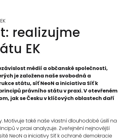
PUBLIKACE
 EK
: realizujme
átu EK
 nezávislost médií a občanské společnosti,
terých je založena naše svobodná a
ce státu, síť NeoN a iniciativa Síť k
rincipů právního státu v praxi. V otevřeném
tom, jak se Česku v klíčových oblastech daří
. Motivuje také naše vlastní dlouhodobé úsilí na
cipů v praxi analyzuje. Zveřejnění nejnovější
ítě NeoN a iniciativy Síť k ochraně demokracie