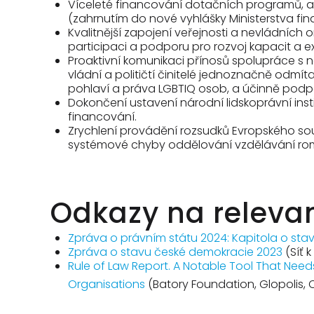
Víceleté financování dotačních programů, a
(zahrnutím do nové vyhlášky Ministerstva fi
Kvalitnější zapojení veřejnosti a nevládních 
participaci a podporu pro rozvoj kapacit a e
Proaktivní komunikaci přínosů spolupráce s 
vládní a političtí činitelé jednoznačně odmí
pohlaví a práva LGBTIQ osob, a účinně podpor
Dokončení ustavení národní lidskoprávní inst
financování.
Zrychlení provádění rozsudků Evropského soudu
systémové chyby oddělování vzdělávání romský
Odkazy na relevan
Zpráva o právním státu 2024: Kapitola o sta
Zpráva o stavu české demokracie 2023
(Síť 
Rule of Law Report. A Notable Tool That Need
Organisations
(Batory Foundation, Glopolis,