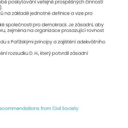
dobé poskytování veřejně prospěšných činností
.
sů na základě jednotné definice a vize pro
é společnosti pro demokracii. Je zásadní, aby
toru, zejména na organizace prosazující rovnost
u s Pařížskými principy a zajištění adekvátního
í rozsudku D. H., který potvrdil zásadní
 Recommendations from Civil Society