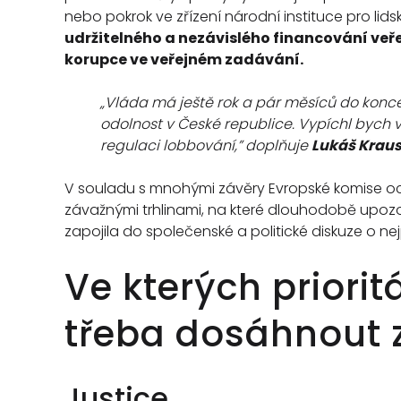
nebo pokrok ve zřízení národní instituce pro lidsk
udržitelného a nezávislého financování veř
korupce ve veřejném zadávání.
„Vláda má ještě rok a pár měsíců do konce
odolnost v České republice. Vypíchl bych 
regulaci lobbování,” doplňuje
Lukáš Kraus
V souladu s mnohými závěry Evropské komise oce
závažnými trhlinami, na které dlouhodobě upozor
zapojila do společenské a politické diskuze o nej
Ve kterých priorit
třeba dosáhnout 
Justice