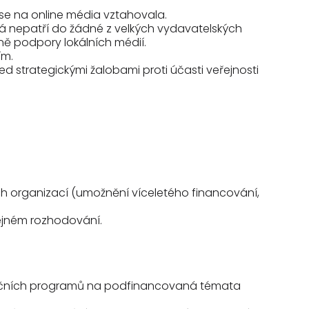
y se na online média vztahovala.
rá nepatří do žádné z velkých vydavatelských
tně podpory lokálních médií.
ím.
d strategickými žalobami proti účasti veřejnosti
ch organizací (umožnění víceletého financování,
eřejném rozhodování.
dotačních programů na podfinancovaná témata