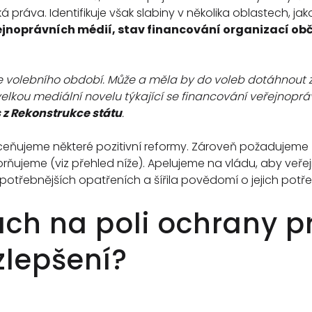
á práva. Identifikuje však slabiny v několika oblastech, ja
ejnoprávních médií, stav financování organizací obč
 volebního období. Může a měla by do voleb dotáhnout zm
velkou mediální novelu týkající se financování veřejnop
 z Rekonstrukce státu
.
ňujeme některé pozitivní reformy. Zároveň požadujeme zl
ňujeme (viz přehled níže). Apelujeme na vládu, aby veřej
potřebnějších opatřeních a šířila povědomí o jejich potřeb
ách na poli ochrany p
zlepšení?