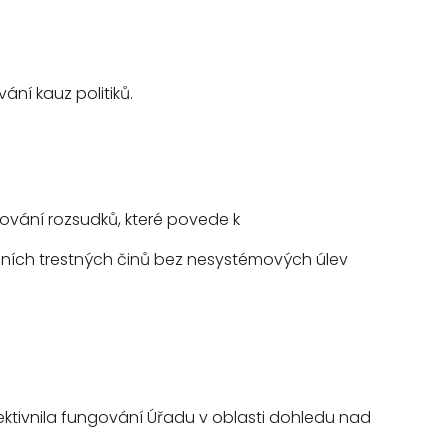
ání kauz politiků.
ňování rozsudků, které povede k
telních trestných činů bez nesystémových úlev
ektivnila fungování Úřadu v oblasti dohledu nad