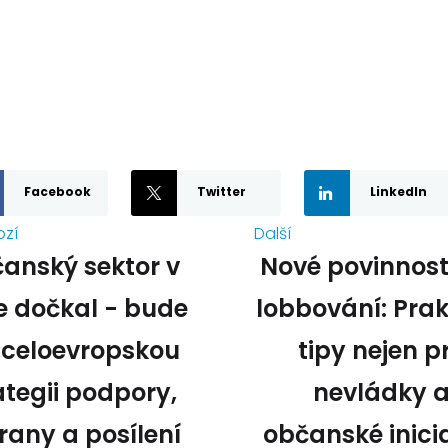
Facebook
Twitter
LinkedIn
ozí
Další
anský sektor v
Nové povinnost
e dočkal - bude
lobbování: Prak
 celoevropskou
tipy nejen p
ategii podpory,
nevládky 
rany a posílení
občanské inici