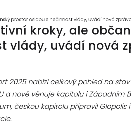
ÚVOD
O NÁS
AKTUALITY
SPOLUPRÁCE
bčanský prostor oslabuje nečinnost vlády, uvádí nová zprá
tivní kroky, ale obča
t vlády, uvádí nová z
t 2025 nabízí celkový pohled na stav
 a nově věnuje kapitolu i Západním Ba
, českou kapitolu připravil Glopolis i
cie.