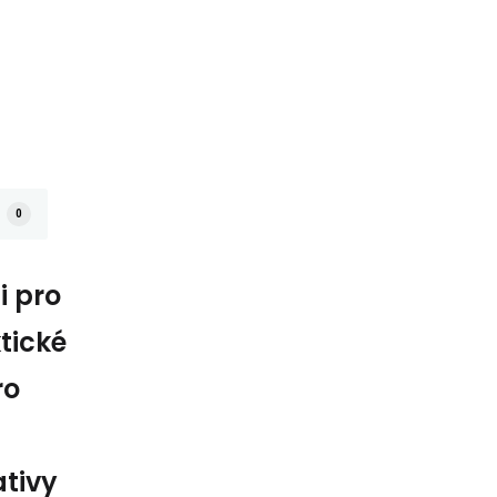
0
i pro
tické
ro
a
ativy