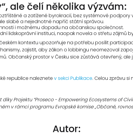
, ale čelí několika výzvám:
ztříštěné a zatížené byrokracií, bez systémové podpory v
ále slabé a nejednotné napříč státní správou.
činnosti i možnému dopadu na občanskou společnost.
ní lidskoprávní instituci, naopak novela o střetu zájmů by
 českém kontextu upozorňuje na potřebu posílit participa
chanismy, zajistit, aby zákon o lobbingu neomezoval zapo
ů. Občanský prostor v Česku sice zůstává otevřený, ale 
ské republice naleznete
v sekci Publikace
. Celou zprávu si
 díky Projektu “Proseco - Empowering Ecosystems of Civil
aném v rámci programu Evropské komise „Občané, rovnost
Autor: