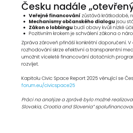
Česku nadále „otevřený“
Veřejné financování
zůstává krátkodobé, ro
Mechanismy občanského dialogu
jsou st
Zákon o lobbingu
budí obavy kvůli nízké ú
Pozitivním krokem je schválení zákona o národ
Zpráva zároveň přináší konkrétní doporučení. V
rozhodování skrze efektivní a transparentní me
umožnit víceleté financování dotačních program
rozvíjet.
Kapitolu Civic Space Report 2025 věnující se Če
forum.eu/civicspace25
Práci na analýze a zprávě bylo možné realizovat
Slovakia, Croatia and Slovenia” spolufinancov