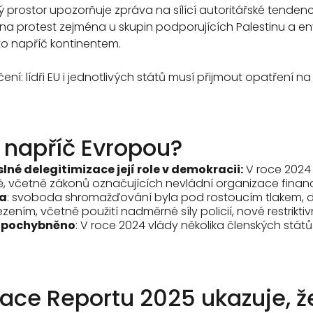
prostor upozorňuje zpráva na sílící autoritářské tenden
a protest zejména u skupin podporujících Palestinu a en
to napříč kontinentem.
ní: lídři EU i jednotlivých států musí přijmout opatření 
í napříč Evropou?
é delegitimizace její role v demokracii:
V roce 2024 
ivě, včetně zákonů označujících nevládní organizace finan
na
: svoboda shromažďování byla pod rostoucím tlakem, 
ením, včetně použití nadměrné síly policií, nové restrikti
 zpochybněno
: V roce 2024 vlády několika členských stá
ace Reportu 2025 ukazuje, ž