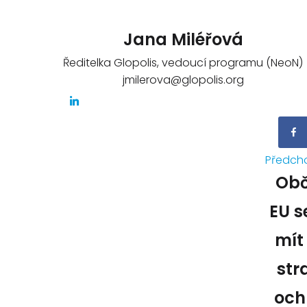
Jana Miléřová
Ředitelka Glopolis, vedoucí programu (NeoN)
jmilerova@glopolis.org
Předch
Obč
EU s
mít
str
och