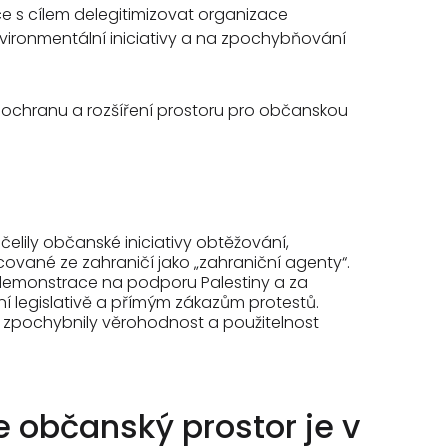
ce s cílem delegitimizovat organizace
vironmentální iniciativy a na zpochybňování
na ochranu a rozšíření prostoru pro občanskou
čelily občanské iniciativy obtěžování,
cované ze zahraničí jako „zahraniční agenty“.
demonstrace na podporu Palestiny a za
vní legislativě a přímým zákazům protestů.
tů zpochybnily věrohodnost a použitelnost
e občanský prostor je v