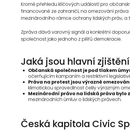
Kromě přehledu klíčových událostí pro občanský 
financované ze zahraničí, na omezování práva n
mezinárodního rámce ochrany lidských práv, a 
Zpráva dává varovný signál a konkrétní doporuče
společnost jako jednoho z pilířů demokracie.
Jaká jsou hlavní zjištěn
Občanská společnost je pod tlakem úmysln
očerňujícím kampaním a restriktivní legislat
Práva na protest jsou výrazně omezová
klimatickou spravedlnost čelily výrazným omez
Mezinárodní právo na lidská práva bylo
mezinárodních úmluv o lidských právech.
Česká kapitola Civic Sp