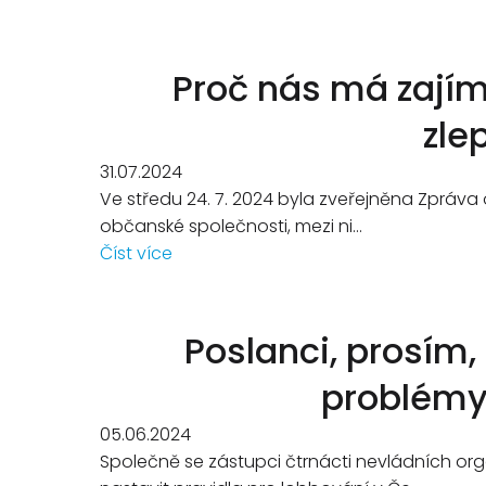
Proč nás má zajím
zle
31.07.2024
Ve středu 24. 7. 2024 byla zveřejněna Zpráva
občanské společnosti, mezi ni...
Číst více
Poslanci, prosím,
problémy 
05.06.2024
Společně se zástupci čtrnácti nevládních or