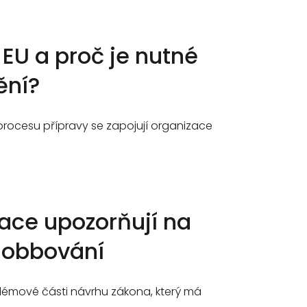
EU a proč je nutné
ění?
procesu přípravy se zapojují organizace
zace upozorňují na
 lobbování
lémové části návrhu zákona, který má