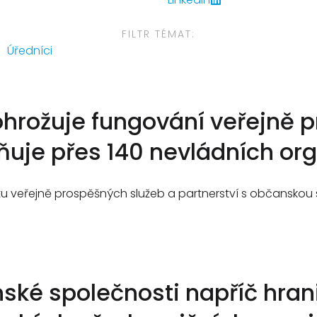
FILTR TÉMAT:
Úředníci
ohrožuje fungování veřejně 
ňuje přes 140 nevládních org
itu veřejně prospěšných služeb a partnerství s občansko
ské společnosti napříč hran