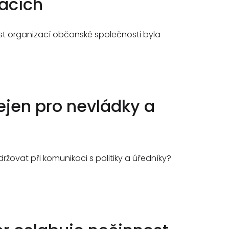
acích
ast organizací občanské společnosti byla
ejen pro nevládky a
žovat při komunikaci s politiky a úředníky?