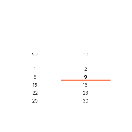
PUBLIKACE
so
ne
1
2
8
9
15
16
22
23
29
30