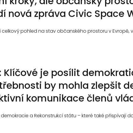
vní kroky, ale občanský prost
dí nová zpráva Civic Space
 celkový pohled na stav občanského prostoru v Evropě, 
líčové je posílit demokratic
třebnosti by mohla zlepšit 
ktivní komunikace členů vlá
 demokracie a Rekonstrukcí státu – které také přispívají d