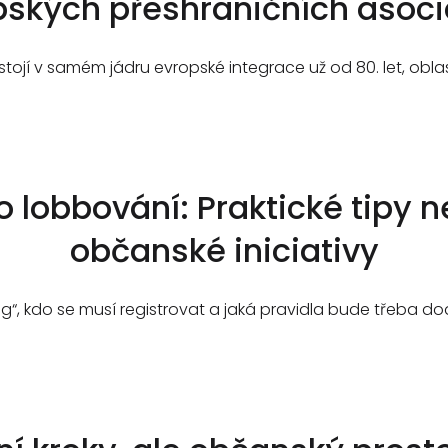
pských přeshraničních asoci
stojí v samém jádru evropské integrace už od 80. let, obl
o lobbování: Praktické tipy n
občanské iniciativy
, kdo se musí registrovat a jaká pravidla bude třeba dodr