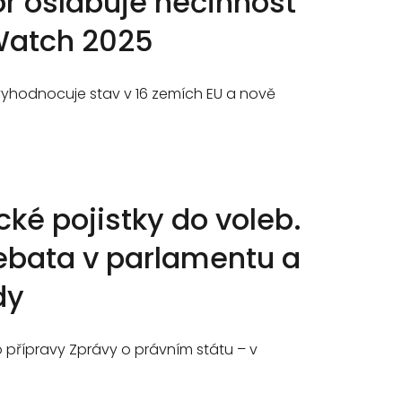
or oslabuje nečinnost
 Watch 2025
vyhodnocuje stav v 16 zemích EU a nově
ké pojistky do voleb.
debata v parlamentu a
dy
o přípravy Zprávy o právním státu – v