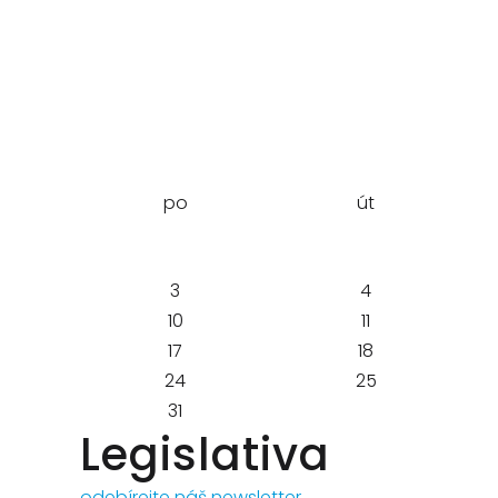
po
út
3
4
10
11
17
18
24
25
31
Legislativa
odebírejte náš newsletter