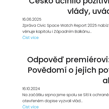
Česko učinilo poziti
vlády, uvá
16.06.2025
Zpráva Civic Space Watch Report 2025 nabízí
věnuje kapitolu i Západním Balkánu...
Číst více
Odpověď premiérovi: K
Povědomí o jejich po
a
16.10.2024
Na začátku srpna jsme spolu se Sítí k ochraně
otevřeném dopise vyzvali vlád...
Číst více