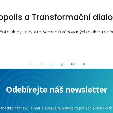
opolis a Transformační dial
ační dialogy, tedy kulatých stolů věnovaných dialogu obč
1
2
Odebírejte náš newsletter
anechte nám svůj e-mail a získávejte pravidelný přehled o novinkách