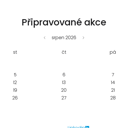
ÚVOD
O NÁS
AKTUALITY
SPOLUPRÁCE
Připravované akce
srpen 2026
st
čt
pá
5
6
7
12
13
14
19
20
21
26
27
28
Linkedin